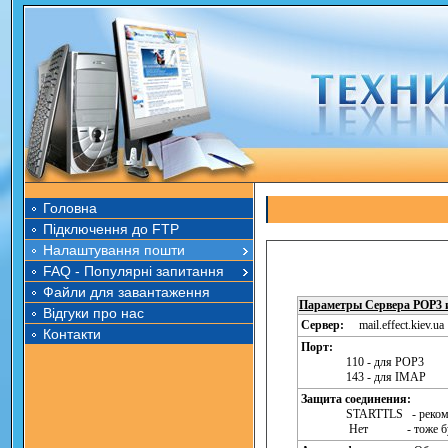
Головна
Підключення до FTP
Налаштування пошти
FAQ - Популярні запитання
Файли для завантаження
Параметры Сервера POP3
Відгуки про нас
Сервер:
mail.effect.kiev.ua
Контакти
Порт:
110 - для POP3
143 - для IMAP
Защита соединения:
STARTTLS - реком
Нет - тоже будет 